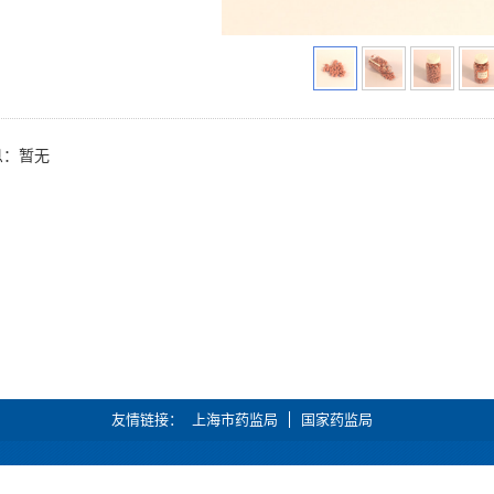
息：暂无
友情链接
上海市药监局
国家药监局
6051352号-3
信息产业部备案管理系统
邮箱：hoomanager@yeah.net 技术支持