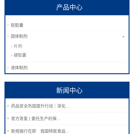
产品中心
软胶囊
-
固体制剂
片剂
硬胶囊
液体制剂
新闻中心
药品安全巩固提升行动｜深化...
官方答复 | 委托生产的保...
新规施行在即 我国特医食品...